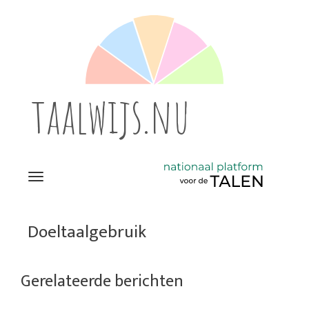
taalwijs.nu
Navigation
Direct
naar
Doeltaalgebruik
het
inhoud
Gerelateerde berichten