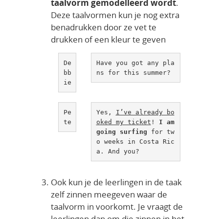
taalvorm gemodelleerd wordt
.
Deze taalvormen kun je nog extra
benadrukken door ze vet te
drukken of een kleur te geven
De
Have you got any pla
bb
ns for this summer?
ie
Pe
Yes, 
I’ve already bo
te
oked my ticket
! 
I am 
going surfing
 for tw
o weeks in Costa Ric
a. And you?
Ook kun je de leerlingen in de taak
zelf zinnen meegeven waar de
taalvorm in voorkomt. Je vraagt de
leerlingen dan om die zinnen in het