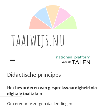
taalwijs.nu
Navigation
Direct
naar
Didactische principes
het
inhoud
Het bevorderen van gespreksvaardigheid via
digitale taaltaken
Om ervoor te zorgen dat leerlingen