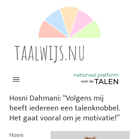
taalwijs.nu
Navigation
Direct
naar
Hosni Dahmani: “Volgens mij
het
heeft iedereen een talenknobbel.
inhoud
Het gaat vooral om je motivatie!”
Hosni