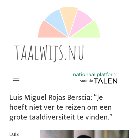
taalwijs.nu
Navigation
Direct
naar
Luis Miguel Rojas Berscia: “Je
het
hoeft niet ver te reizen om een
inhoud
grote taaldiversiteit te vinden.”
Luis