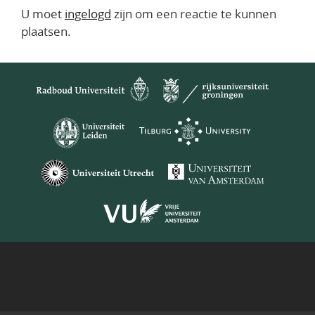
U moet
ingelogd
zijn om een reactie te kunnen
plaatsen.