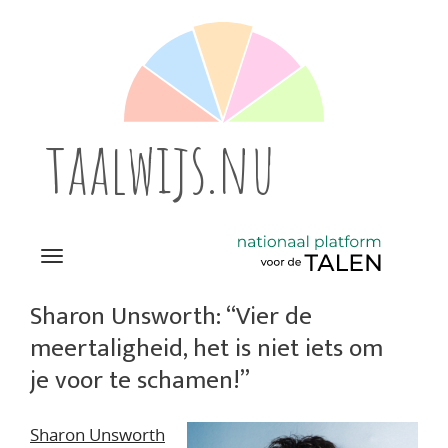
taalwijs.nu
Navigation
Direct
naar
Sharon Unsworth: “Vier de
het
meertaligheid, het is niet iets om
inhoud
je voor te schamen!”
Sharon Unsworth