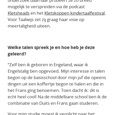
onderzoek daarnaar probeert ze zo breed
mogelijk te verspreiden via de podcast
Kletsheads
en het
Kletskoppen kindertaalfestival
.
Voor Taalwijs zet zij graag haar visie op
meertaligheid uiteen.
Welke talen spreek je en hoe heb je deze
geleerd?
“Zelf ben ik geboren in Engeland, waar ik
Engelstalig ben opgevoed. Mijn interesse in talen
begon op de basisschool door mijn juf die opeens
dingen uit een koffertje begon te halen en die in
het Frans ging benoemen. Toen dacht ik: dit is
echt heel cool!
Na de middelbare school ben ik de
combinatie van Duits en Frans gaan studeren.
Voor mijn studie moest ik verplicht naar het