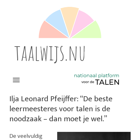
taalwijs.nu
Navigation
Direct
naar
Ilja Leonard Pfeijffer: “De beste
het
leermeesteres voor talen is de
inhoud
noodzaak – dan moet je wel.”
De veelvuldig