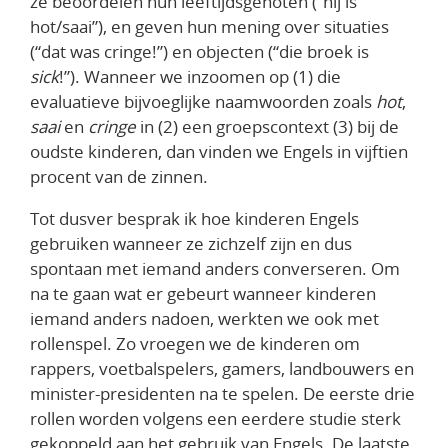
ze beoordelen hun leeftijdsgenoten (“hij is
hot/saai”), en geven hun mening over situaties
(“dat was cringe!”) en objecten (“die broek is
sick
!”). Wanneer we inzoomen op (1) die
evaluatieve bijvoeglijke naamwoorden zoals
hot
,
saai
en
cringe
in (2) een groepscontext (3) bij de
oudste kinderen, dan vinden we Engels in vijftien
procent van de zinnen.
Tot dusver besprak ik hoe kinderen Engels
gebruiken wanneer ze zichzelf zijn en dus
spontaan met iemand anders converseren. Om
na te gaan wat er gebeurt wanneer kinderen
iemand anders nadoen, werkten we ook met
rollenspel. Zo vroegen we de kinderen om
rappers, voetbalspelers, gamers, landbouwers en
minister-presidenten na te spelen. De eerste drie
rollen worden volgens een eerdere studie sterk
gekoppeld aan het gebruik van Engels. De laatste