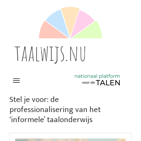
taalwijs.nu
Navigation
Direct
naar
Stel je voor: de
het
professionalisering van het
inhoud
‘informele’ taalonderwijs