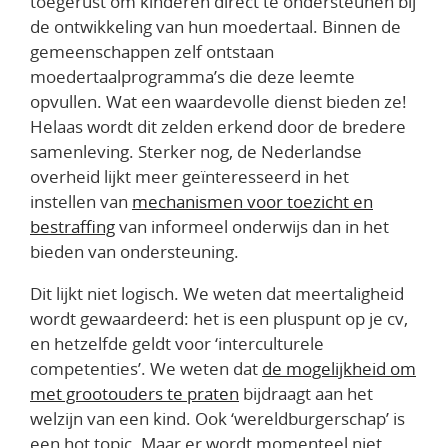
toegerust om kinderen direct te ondersteunen bij
de ontwikkeling van hun moedertaal.
Binnen de
gemeenschappen zelf ontstaan
moedertaalprogramma’s die deze leemte
opvullen.
Wat een waardevolle dienst bieden ze!
Helaas wordt dit zelden erkend door de bredere
samenleving. Sterker nog, de Nederlandse
overheid lijkt meer geïnteresseerd in het
instellen van
mechanismen voor toezicht en
bestraffing
van informeel onderwijs dan in het
bieden van ondersteuning.
Dit lijkt niet logisch. We weten dat meertaligheid
wordt gewaardeerd: het is een pluspunt op je cv,
en hetzelfde geldt voor ‘
interculturele
competenties
’. We weten dat
de mogelijkheid om
met grootouders te praten
bijdraagt aan het
welzijn van een kind. Ook ‘
wereldburgerschap
’ is
een hot topic. Maar er wordt momenteel niet